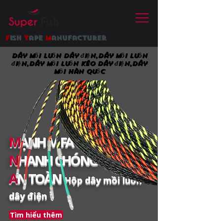
f
ish
t
ape
m
anufacturer
Dây mồi luồn dây điện,Dây mồi luồn
điện,Dây mồi luồn kéo dây điện,Dây
mồi Hàn quốc
M
ẠNH M FA
N
HANH CHÓNG
A
N TOÀN
Hộp dây mồi luồn
dây điện
Tìm hiểu thêm