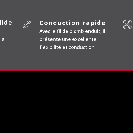
lide
Conduction rapide
Avec le fil de plomb enduit, il
la
présente une excellente
flexibilité et conduction.