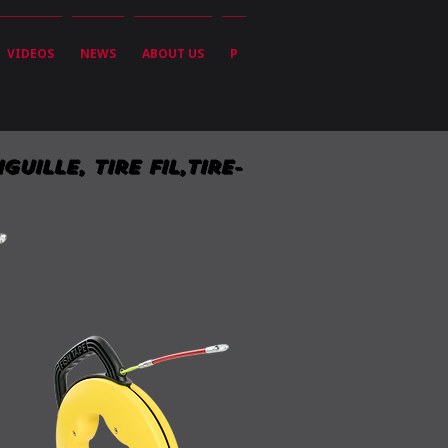
VIDEOS
NEWS
ABOUT US
P
guille, Tire fil,Tire-