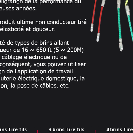
élioration de la performance du
euses années.
roduit ultime non conducteur tiré
élasticité et douceur.
é de types de brins allant
gueur de 16 ~ 650 ft (5 ~ 200M)
u câblage électrique ou de
r conséquent, vous pouvez utiliser
n de l'application de travail
auterie électrique domestique, la
on, la pose de câbles, etc.
ins Tire fils
3 brins Tire fils
4 brins Tire