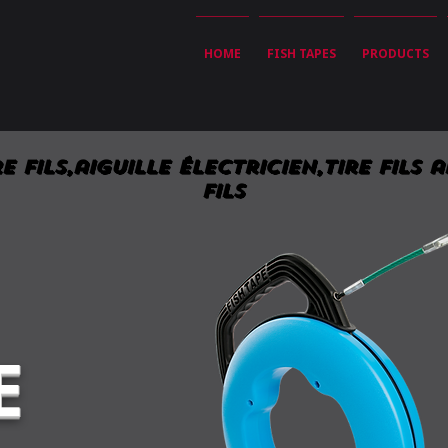
HOME
FISH TAPES
PRODUCTS
re fils,aiguille électricien,Tire fils ai
fils
E