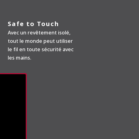
Safe to Touch
Avec un revêtement isolé,
tout le monde peut utiliser
le fil en toute sécurité avec
les mains.