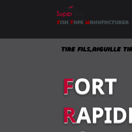
f
ish
t
ape
m
anufacturer
Tire fils,aiguille Ti
F
ORT
R
APID