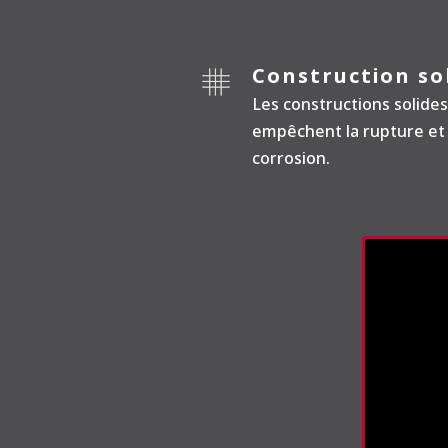
Construction so
Les constructions solides
empêchent la rupture et 
corrosion.