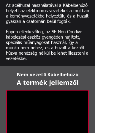
Az acélhuzal használatával a Kábelbehúzó
helyett az elektromos vezetéket a múltban
a keményvezetékbe helyeztük, és a huzalt
gyakran a csatornán belül fogták.
Éppen ellenkezőleg, az SF Non-Condive
kábelezési eszköz gyengéden hajlított,
speciális műanyagokat használ, így a
munka nem nehéz, és a huzalt a kézből
húzva nehézség nélkül be lehet illeszteni a
vezetékbe.
Nem vezető Kábelbehúzó
A termék jellemzői