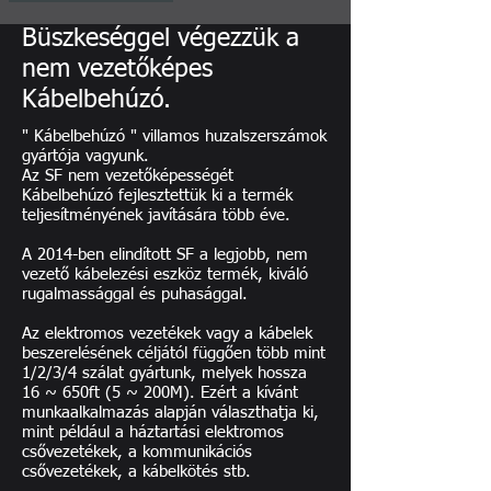
Büszkeséggel végezzük a
nem vezetőképes
Kábelbehúzó.
" Kábelbehúzó " villamos huzalszerszámok
gyártója vagyunk.
Az SF nem vezetőképességét
Kábelbehúzó fejlesztettük ki a termék
teljesítményének javítására több éve.
A 2014-ben elindított SF a legjobb, nem
vezető kábelezési eszköz termék, kiváló
rugalmassággal és puhasággal.
Az elektromos vezetékek vagy a kábelek
beszerelésének céljától függően több mint
1/2/3/4 szálat gyártunk, melyek hossza
16 ~ 650ft (5 ~ 200M). Ezért a kívánt
munkaalkalmazás alapján választhatja ki,
mint például a háztartási elektromos
csővezetékek, a kommunikációs
csővezetékek, a kábelkötés stb.