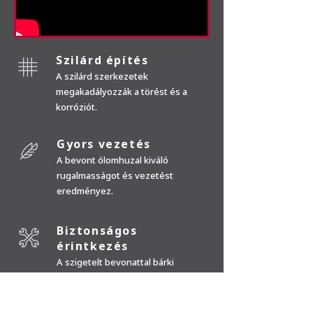
Szilárd építés
A szilárd szerkezetek
megakadályozzák a törést és a
korróziót.
Gyors vezetés
A bevont ólomhuzal kiváló
rugalmasságot és vezetést
eredményez.
Biztonságos
érintkezés
A szigetelt bevonattal bárki
biztonságosan tudja működtetni a
huzalt a kezével.