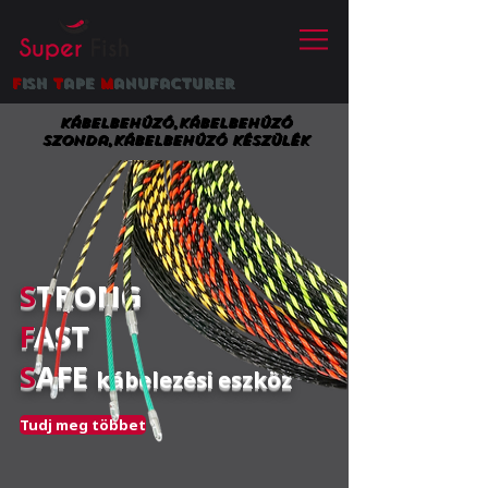
f
ish
t
ape
m
anufacturer
Kábelbehúzó,Kábelbehúzó
szonda,Kábelbehúzó készülék
S
TRONG
F
AST
S
AFE
kábelezési eszköz
Tudj meg többet