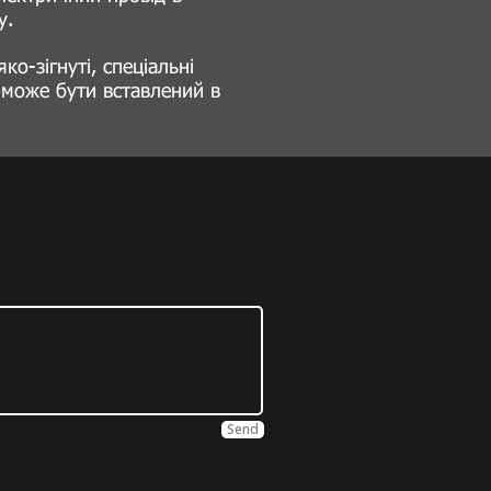
у.
о-зігнуті, спеціальні
, може бути вставлений в
Send