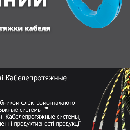
отяжки кабеля
ні Кабелепротяжные
робником електромонтажного
тяжные системы ""
дні Кабелепротяжные системы,
енні продуктивності продукції