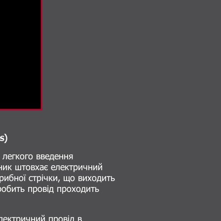
s)
 легкого введення
вник штовхає електричний
рибної стрічки, що виходить
робить провід проходить
лектричний провід в