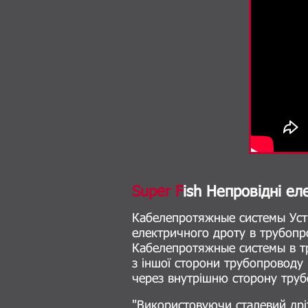
Super F
ish Непровідні ел
Кабелепротяжные системы Уст
електричного дроту в трубопр
Кабелепротяжные системы в тру
з іншої сторони трубопроводу
через внутрішню сторону труб
"Використовуючи сталевий дрі