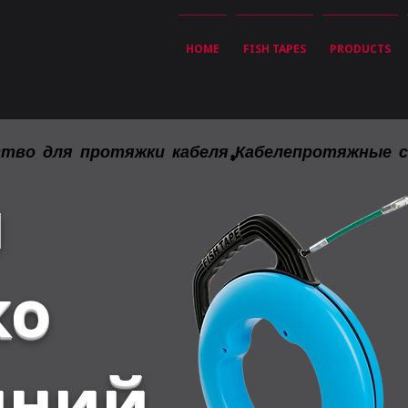
HOME
FISH TAPES
PRODUCTS
тво для протяжки кабеля,Кабелепротяжные 
і
ко
чний