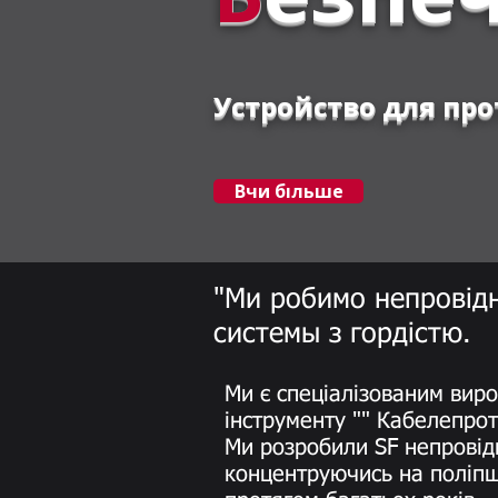
Устройство для пр
Вчи більше
"Ми робимо непровід
системы з гордістю.
Ми є спеціалізованим ви
інструменту "" Кабелепро
Ми розробили SF непрові
концентруючись на поліпш