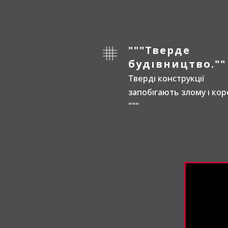
"""Тверде
будівництво.""
Тверді конструкції
запобігають злому і коро
"""