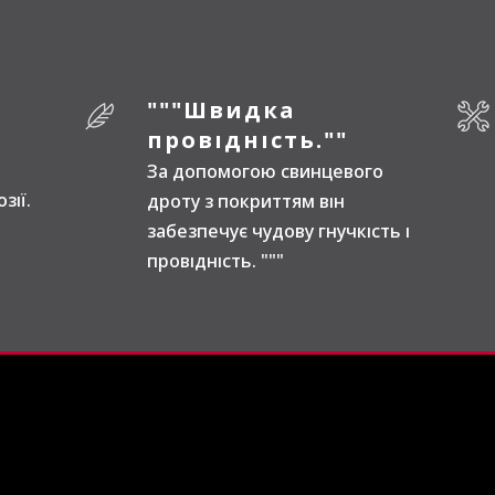
"""Швидка
провідність.""
За допомогою свинцевого
зії.
дроту з покриттям він
забезпечує чудову гнучкість і
провідність. """